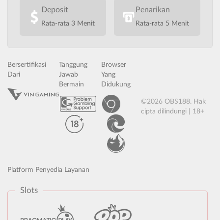
Deposit
Penarikan
Rata-rata 3 Menit
Rata-rata 5 Menit
Bersertifikasi
Tanggung
Browser
Dari
Jawab
Yang
Bermain
Didukung
©2026 OBS188. Hak
cipta dilindungi | 18+
Platform Penyedia Layanan
Slots