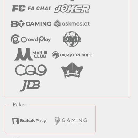
Poker