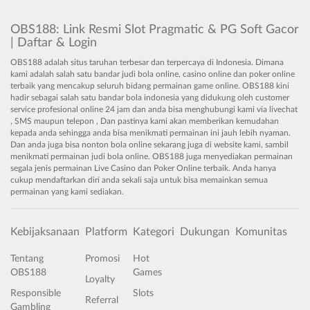
OBS188: Link Resmi Slot Pragmatic & PG Soft Gacor
| Daftar & Login
OBS188 adalah situs taruhan terbesar dan terpercaya di Indonesia. Dimana
kami adalah salah satu bandar judi bola online, casino online dan poker online
terbaik yang mencakup seluruh bidang permainan game online. OBS188 kini
hadir sebagai salah satu bandar bola indonesia yang didukung oleh customer
service profesional online 24 jam dan anda bisa menghubungi kami via livechat
, SMS maupun telepon , Dan pastinya kami akan memberikan kemudahan
kepada anda sehingga anda bisa menikmati permainan ini jauh lebih nyaman.
Dan anda juga bisa nonton bola online sekarang juga di website kami, sambil
menikmati permainan judi bola online. OBS188 juga menyediakan permainan
segala jenis permainan Live Casino dan Poker Online terbaik. Anda hanya
cukup mendaftarkan diri anda sekali saja untuk bisa memainkan semua
permainan yang kami sediakan.
Kebijaksanaan
Platform
Kategori
Dukungan
Komunitas
Tentang
Promosi
Hot
OBS188
Games
Loyalty
Responsible
Slots
Referral
Gambling