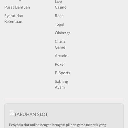
Live
Pusat Bantuan
Casino
Syarat dan
Race
Ketentuan
Togel
Olahraga
Crash
Game
Arcade
Poker
E-Sports
Sabung
Ayam
TARUHAN SLOT
Penyedia slot online dengan beragam pilihan game menarik yang