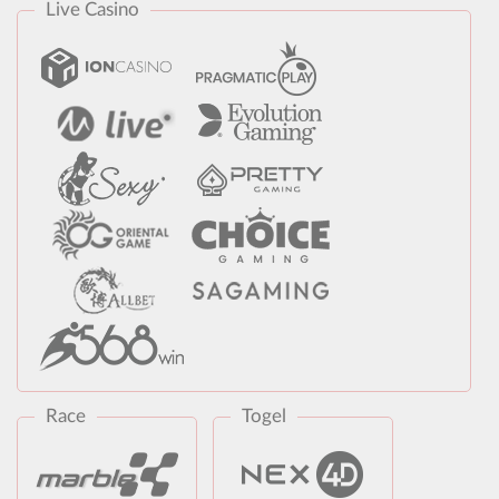
Live Casino
Race
Togel