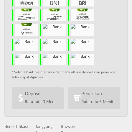
* Selama bank maintenance dan bank offline deposit dan penarikan
tidak dapat diproses
Deposit
Penarikan
Rata-rata 3 Menit
Rata-rata 5 Menit
Bersertifikasi
Tanggung
Browser