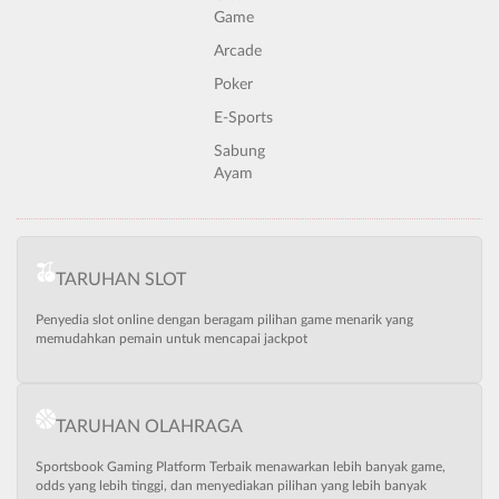
Game
Arcade
Poker
E-Sports
Sabung
Ayam
TARUHAN SLOT
Penyedia slot online dengan beragam pilihan game menarik yang
memudahkan pemain untuk mencapai jackpot
TARUHAN OLAHRAGA
Sportsbook Gaming Platform Terbaik menawarkan lebih banyak game,
odds yang lebih tinggi, dan menyediakan pilihan yang lebih banyak