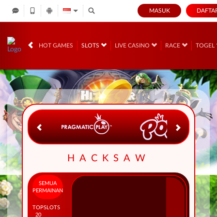
MASUK
DAFTA
IDR
12,693,502,
HOT GAMES
SLOTS
LIVE CASINO
RACE
TOGEL
HACKSAW
SEMUA
PERMAINAN
TOP
SLOTS
20