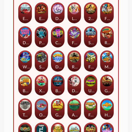
Eternal Duel
EPIC BULLETS & BOUNTY
Dusk Princess
Le Bunny
2 Wild 2 Die
Fist Of Destruction
Dork Unit
Pray for Three
Chaos Crew 2
Fighter Pit
Stormforged
Rusty & Curly
Wishbringer
Slayers Inc
Dorks of The Deep
Rotten
FRKN Bananas
Marlin Master
Benny The Beer
Xmas Drop
Bloodthirst
Densho
Undead Fortune
Gladiator Legends
Toshi Video Club
OmNom
Get The Cheese
Aztec Twist
Fruit Duel
Hop'n'Pop