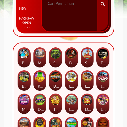
NEW
HACKSAW
OPEN
RGS
Beam Boys
Monkey Frenzy 2: Boss is Here!
Spinman
BULLETS AND BOUNTY
SMOKING DRAGON
The Luxe
BASH BROS
Ronin Stackways
Born Wild
LE ZEUS
LE COWBOY
JAWS OF JUSTICE
MIAMI MAYHEM
DONNY AND DANNY
TIGER LEGENDS
Le Fisherman
DEAL WITH DEATH
LE KING