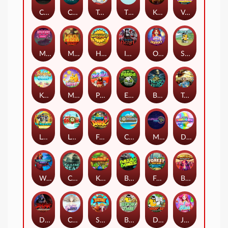
Chaos Crew
Cubes 2
Tai The Toad
The Respinners
Klowns
Vending Machine
Mystery Motel
Mayan Stackways
Harvest Wilds
Immortal Desire
Orb of Destiny
Stack'em
Keep 'em Cool
Magic Piggy
Pug Life
Eye of the Panda
Beast Below
Temple of Torment
Le Pharaoh
Let It Snow
Fear the Dark
Cash Compass
Miami Multiplier
Double Rainbow
Warrior Ways
Cursed Seas
King Carrot
Break Bones
Forest Fortune
Buffalo Stack'n'Sync
Dark Summoning
Cloud Princess
Shaolin Master
Book of Time
Drop'em
Jelly Slice