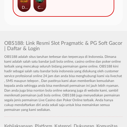
Duel at Dawn
Cursed Crypt
OBS188: Link Resmi Slot Pragmatic & PG Soft Gacor
| Daftar & Login
OBS188 adalah situs taruhan terbesar dan terpercaya di Indonesia. Dimana
kami adalah salah satu bandar judi bola online, casino online dan poker online
terbaik yang mencakup seluruh bidang permainan game online. OBS188 kini
hadir sebagai salah satu bandar bola indonesia yang didukung oleh customer
service profesional online 24 jam dan anda bisa menghubungi kami via livechat
, SMS maupun telepon , Dan pastinya kami akan memberikan kemudahan
kepada anda sehingga anda bisa menikmati permainan ini jauh lebih nyaman.
Dan anda juga bisa nonton bola online sekarang juga di website kami, sambil
menikmati permainan judi bola online. OBS188 juga menyediakan permainan
segala jenis permainan Live Casino dan Poker Online terbaik. Anda hanya
cukup mendaftarkan diri anda sekali saja untuk bisa memainkan semua
permainan yang kami sediakan.
Kebijaksanaan
Platform
Kategori
Dukungan
Komunitas