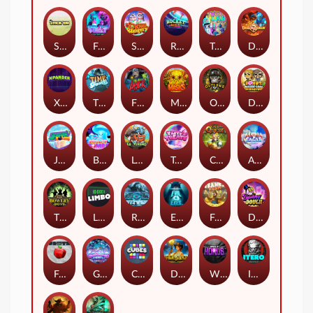
Stick'em
Feel The Beat
Snow Slingers
Rocket Reels
Twisted Lab
Dragon’s Domain
Xpander
Time Spinners
Fire My Laser
Mighty Masks
Outlasw Inc
Donut Division
Joker Bombs
BOUNCY BOMBS
Le Viking
Tasty Treats
Cash Quest
Alpha Eagle
The Bowery Boys
Limbo
Rise of Ymir
Evil Eyes
Frank's Farm
DONNY DOUGH
Frutz
Gronk's Gems
Cubes
Dawn of Kings
Wings of Horus
ITERO