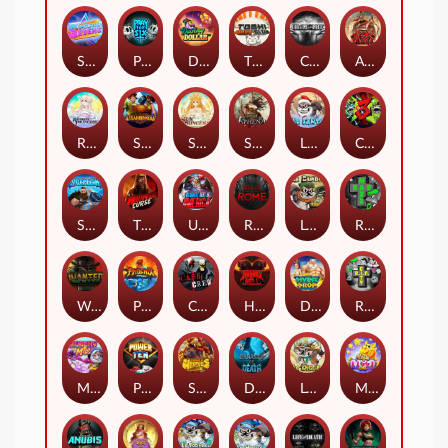
Superstar Sevens
PRAY FOR SIX
Danny Dollar
TOSHI WAYS CLUB
CIRCLE OF LIFE
ARMY OF ARES
RAINBOW PRINCESS
STEAMRUNNERS
SUN PRINCESS
SPEAR OF ATHENA
LE SANTA
CHAOS CREW 3
STORMBORN
THE WILDWOOD CURSE
Ultimate Slot of America
Reign of Rome
Le Bandit
Rad Maxx
Wanted Dead or a Wild
Phoenix
Cash Crew
Hounds Of Hell
Divine Drop
RIP City
Munchy Milo
Power of 10
Strength Of Hercules
Dynasty of Death
Le Digger
Magic Piggy OG