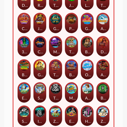
Darkside Prairie: Magical Beast
Raidmark
The Lost Book of Mummy’s Curse
Jumpasaurs
Leatherheads
The Jack & Rose
Crowned Corners
Junkyard Kings 2
Ghostly Hallows
Peek & Pounce
Gobstopper Grind
Avalanche
3 Arcane Cauldrons
Crownlings Clusters
Midnight Mirage
Tikitopia BoosterBelt
Bonnie's Buccaneers
Demon Queen
Buzz Patrol
Gearlab Genius
The Crime File
Behind Bars: Masterplan
Opa Santorini!
Arena of Iron
Epic Ze Zeus
Supreme Zeus
THE COUNT
MARLIN MASTERS: THE BIG HAUL
Aiko and the Wind Spirit
Booze Bash
SixSixSix
Invictus
Ze Zeus
Eye of Medusa
Hot Ross
Zeus Ze Zecond