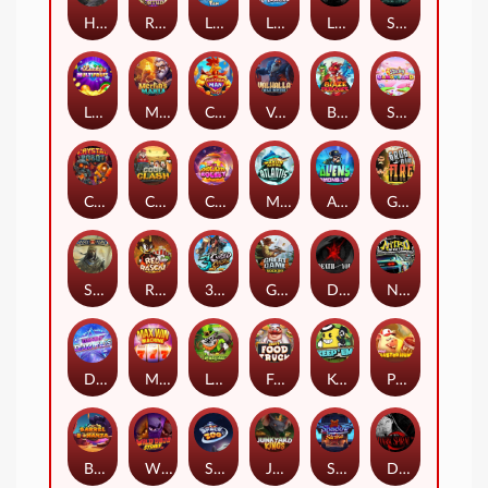
Hand of Anubis
Rise of Fortuna
LE FOOTBALL FAN
LE HOOLIGAN
Life and Death
Shadow Treasure
Lucky Multifruit
Merlin's Mania
Chicken Man
Valhalla: Wild Winter
Blaze Buddies
Sticky Candyland
Crystal Robot
Coop Clash
Chocolate Rocket
Marlin Masters Atlantis
Aliens Among Us
Grug Make Fire
Sand and Ashes
Red Rascal™
3 Cursed Chests™
Great Game Rockies
Death Becomes You
Nitro Nights
Dandy Diamonds
Max Win Machine
Le Prechaun
Fred's Food Truck
Keep 'em
Piggy Cluster Hunt
Barrel Bonanza
Wild Dojo Strike
Space Zoo
Junkyard Kings
Shadow Strike
Dark Spiral