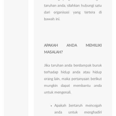
taruhan anda, silahkan hubungi satu
dari organisasi yang tertera di
bawah ini.
APAKAH ANDA MEMILIKI
MASALAH?
Jika taruhan anda berdampak buruk
terhadap hidup anda atau hidup
orang lain, maka pertanyaan berikut
mungkin dapat membantu anda
untuk mengenali.
Apakah bertaruh mencegah
anda untuk menghadiri