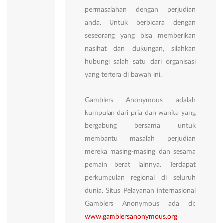
permasalahan dengan perjudian
anda. Untuk berbicara dengan
seseorang yang bisa memberikan
nasihat dan dukungan, silahkan
hubungi salah satu dari organisasi
yang tertera di bawah ini.
Gamblers Anonymous adalah
kumpulan dari pria dan wanita yang
bergabung bersama untuk
membantu masalah perjudian
mereka masing-masing dan sesama
pemain berat lainnya. Terdapat
perkumpulan regional di seluruh
dunia. Situs Pelayanan internasional
Gamblers Anonymous ada di:
www.gamblersanonymous.org