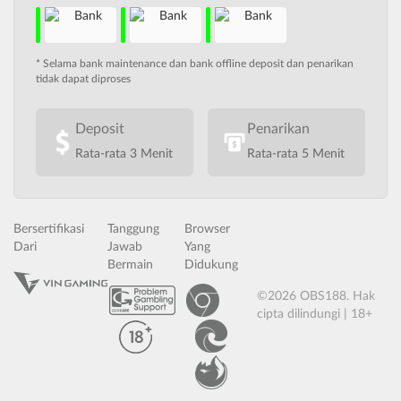
* Selama bank maintenance dan bank offline deposit dan penarikan
tidak dapat diproses
Deposit
Penarikan
Rata-rata 3 Menit
Rata-rata 5 Menit
Bersertifikasi
Tanggung
Browser
Dari
Jawab
Yang
Bermain
Didukung
©2026 OBS188. Hak
cipta dilindungi | 18+