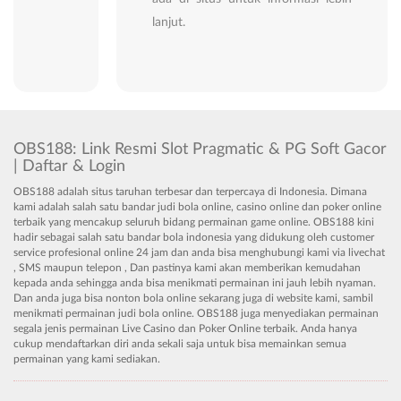
lanjut.
OBS188: Link Resmi Slot Pragmatic & PG Soft Gacor
| Daftar & Login
OBS188 adalah situs taruhan terbesar dan terpercaya di Indonesia. Dimana
kami adalah salah satu bandar judi bola online, casino online dan poker online
terbaik yang mencakup seluruh bidang permainan game online. OBS188 kini
hadir sebagai salah satu bandar bola indonesia yang didukung oleh customer
service profesional online 24 jam dan anda bisa menghubungi kami via livechat
, SMS maupun telepon , Dan pastinya kami akan memberikan kemudahan
kepada anda sehingga anda bisa menikmati permainan ini jauh lebih nyaman.
Dan anda juga bisa nonton bola online sekarang juga di website kami, sambil
menikmati permainan judi bola online. OBS188 juga menyediakan permainan
segala jenis permainan Live Casino dan Poker Online terbaik. Anda hanya
cukup mendaftarkan diri anda sekali saja untuk bisa memainkan semua
permainan yang kami sediakan.