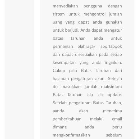
menyediakan pengguna dengan
sistem untuk mengontrol jumlah
uang yang dapat anda gunakan
untuk berjudi. Anda dapat mengatur
batas taruhan anda untuk
permainan olahraga/ sportsbook
dan dapat disesuaikan pada setiap
kesempatan yang anda inginkan.
Cukup pilih Batas Taruhan dari
halaman pengaturan akun. Setelah
itu masukkan jumlah maksimum
Batas Taruhan lalu klik update.
Setelah pengaturan Batas Taruhan,
aanda akan menerima
pemberitahuan melalui email
dimana anda perlu
mengkonfirmasikan sebelum