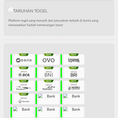
TARUHAN TOGEL
Platform togel yang menarik dari perusahan terbaik di dunia yang
menawarkan hadiah kemenangan besar