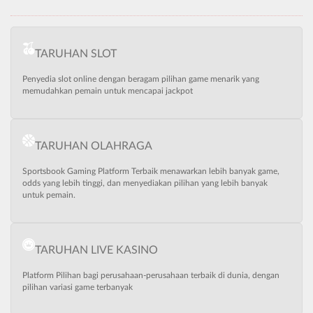
TARUHAN SLOT
Penyedia slot online dengan beragam pilihan game menarik yang
memudahkan pemain untuk mencapai jackpot
TARUHAN OLAHRAGA
Sportsbook Gaming Platform Terbaik menawarkan lebih banyak game,
odds yang lebih tinggi, dan menyediakan pilihan yang lebih banyak
untuk pemain.
TARUHAN LIVE KASINO
Platform Pilihan bagi perusahaan-perusahaan terbaik di dunia, dengan
pilihan variasi game terbanyak