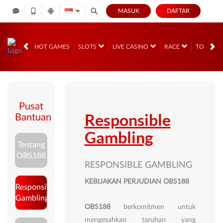
MASUK
DAFTAR
HOT GAMES
SLOTS
LIVE CASINO
RACE
TOGEL
Pusat
Responsible
Bantuan
Gambling
Tentang
OBS188
RESPONSIBLE GAMBLING
KEBIJAKAN PERJUDIAN OBS188
Responsible
Gambling
OBS188
berkomitmen untuk
mengesahkan taruhan yang