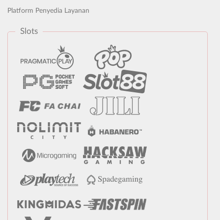
Platform Penyedia Layanan
Slots