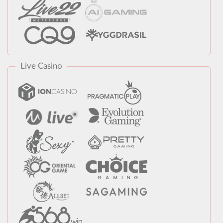
Live Casino